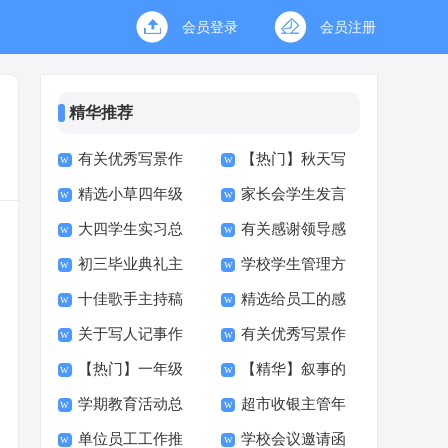
会员登录
会员注册
精华推荐
有关优秀写景作
【热门】秋天写
精选小草四年级
家长会学生发言
文汇总6篇
景作文300字合集九
大四学生实习总
有关感谢领导感
作文集合9篇
稿14篇
篇
初三毕业典礼主
学校学生管理方
结
谢信模板汇编十篇
十佳歌手主持稿
精选给员工的感
持稿
案12篇
关于写人记事作
有关优秀写景作
谢信范文合集五篇
【热门】一年级
【精华】叙事的
文合集十篇
文300字合集8篇
学期教育活动总
超市收银主管年
作文集锦9篇
作文五篇
单位员工工作推
学校会议邀请函
结
终总结